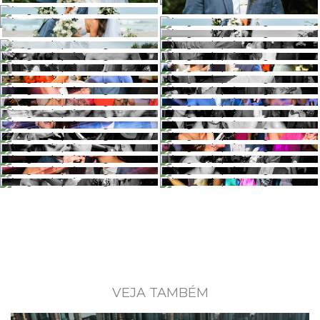
VEJA TAMBÉM