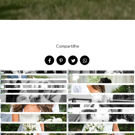
Compartilhe